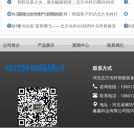
单。
智联仪表之乡，激光赋能智造｜北方光科闪耀2026长
单。
三角国际智能仪表产业博览会
喜报｜大年初十迎海外客商！韩国客户到访北方光科打
样签约
逐光向新 驭势腾飞——北方光科2026丙午马年新春贺
顺利
词
力医
公司简介
产品展示
新闻中心
联系我们
联系方式
河北北方光科智能装
咨询热线：136013
联系电话：136013
地址：河北省廊坊
鑫鑫科达有限公司院