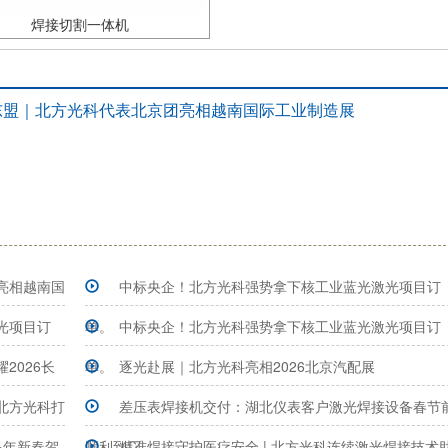
焊接切割一体机
东盟｜北方光科代表北京团亮相越南国际工业制造展
亮相越南国
中标央企！北方光科强势拿下核工业蓝光激光项目订
光项目订
单。
中标央企！北方光科强势拿下核工业蓝光激光项目订
2026长
单。
逐光赴展｜北方光科亮相2026北京汽配展
北方光科打
差压表焊接机交付：湖北仪表客户激光焊接设备春节
马年新春贺
顺利到厂
精准焊接守护医疗安全 | 北方光科连续激光焊接技术