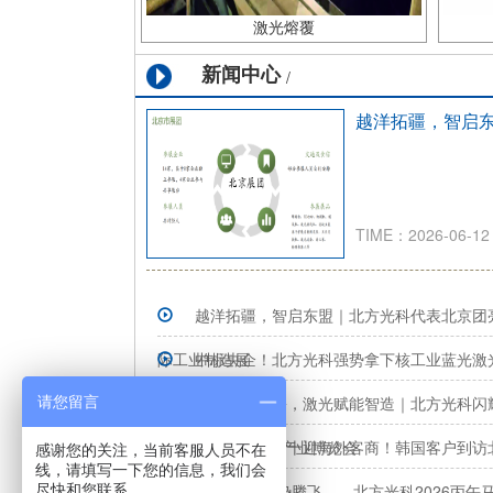
激光熔覆
新闻中心
/
越洋拓疆，智启
TIME：2026-06-12
越洋拓疆，智启东盟｜北方光科代表北京团
际工业制造展
中标央企！北方光科强势拿下核工业蓝光激
单。
智联仪表之乡，激光赋能智造｜北方光科闪耀
请您留言
三角国际智能仪表产业博览会
喜报｜大年初十迎海外客商！韩国客户到访
感谢您的关注，当前客服人员不在
线，请填写一下您的信息，我们会
样签约
逐光向新 驭势腾飞——北方光科2026丙午
尽快和您联系。