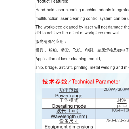
Product Features:
Hand-held laser cleaning machine adopts integrated
multifunction laser cleaning control system can be
The workpiece cleaned by laser will not damage the s
dirt to achieve the effect of workpiece renewal.
激光清洗的应用：
模具 、船舶、桥梁、飞机、印刷、金属焊接及微电
Application of laser cleaning: mould,
ship, bridge, aircraft, printing, metal welding and mi