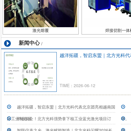
激光熔覆
焊接切割一体
新闻中心
/
越洋拓疆，智启东盟｜北方光科代
TIME：2026-06-12
越洋拓疆，智启东盟｜北方光科代表北京团亮相越南国
际工业制造展
中标央企！北方光科强势拿下核工业蓝光激光项目订
单。
单。
智联仪表之乡，激光赋能智造｜北方光科闪耀2026长
单。